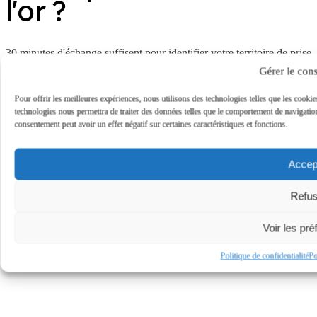
l'or ?
30 minutes d'échange suffisent pour identifier votre territoire de prise
de parole et les premières actions à lancer.
Gérer le con
Réservez un call →
contact@thecrowd.fr
Pour offrir les meilleures expériences, nous utilisons des technologies telles que les cookie
technologies nous permettra de traiter des données telles que le comportement de navigation 
consentement peut avoir un effet négatif sur certaines caractéristiques et fonctions.
Accep
Refus
© 2026 The Crowd — Tous droits réservés
Voir les pr
Mentions légales
Politique de confidentialité
Po