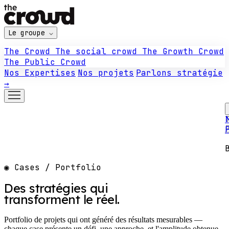
Le groupe
The Crowd
The social crowd
The Growth Crowd
The Public Crowd
Nos Expertises
Nos projets
Parlons stratégie
→
N
◉ Cases / Portfolio
Des stratégies qui
transforment
le réel.
Portfolio de projets qui ont généré des résultats mesurables —
chaque case présente un défi, une approche, et l'amplitude obtenue.