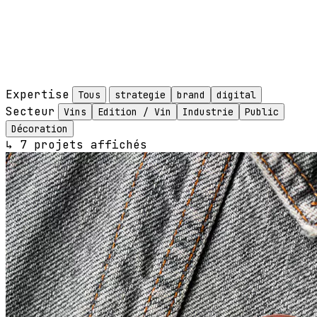
Expertise
Tous
strategie
brand
digital
Secteur
Vins
Edition / Vin
Industrie
Public
Décoration
↳
7
projets affichés