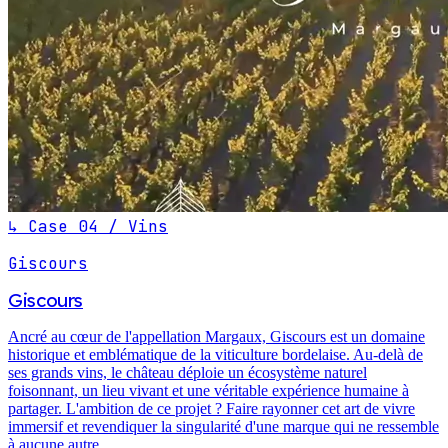
↳ Case 04 / Vins
Giscours
Giscours
Ancré au cœur de l'appellation Margaux, Giscours est un domaine
historique et emblématique de la viticulture bordelaise. Au-delà de
ses grands vins, le château déploie un écosystème naturel
foisonnant, un lieu vivant et une véritable expérience humaine à
partager. L'ambition de ce projet ? Faire rayonner cet art de vivre
immersif et revendiquer la singularité d'une marque qui ne ressemble
à aucune autre.