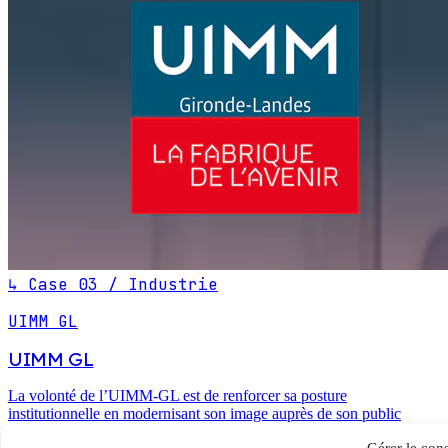
↳ Case 03 / Industrie
UIMM GL
UIMM GL
La volonté de l’UIMM-GL est de renforcer sa posture
institutionnelle en modernisant son image auprès de son public
premier, les industriels du territoire. Aujourd’hui, l’organisation
Gérer le con