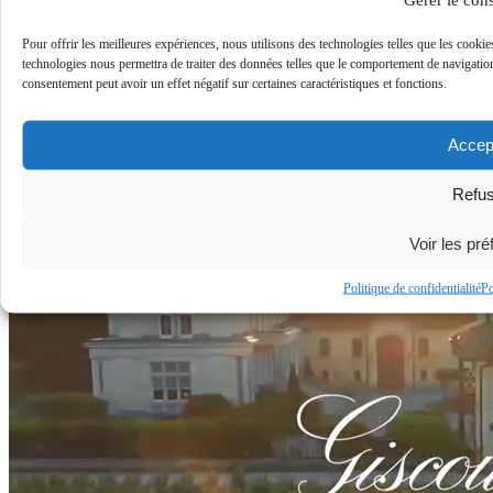
souhaite s’imposer comme le partenaire incontournable du secteur,
via un outil digital sur-mesure et une expérience utilisateur fluide,
pour accompagner concrètement le développement de chaque
Pour offrir les meilleures expériences, nous utilisons des technologies telles que les cookie
entreprise adhérente.
technologies nous permettra de traiter des données telles que le comportement de navigation 
consentement peut avoir un effet négatif sur certaines caractéristiques et fonctions.
32%
D’AUGMENTATION DU TRAFFIC
Accep
digital
Refus
Voir les pr
Politique de confidentialité
Po