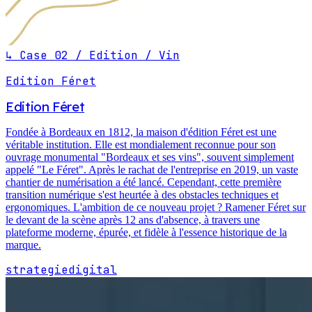
↳ Case 02 / Edition / Vin
Edition Féret
Edition Féret
Fondée à Bordeaux en 1812, la maison d'édition Féret est une
véritable institution. Elle est mondialement reconnue pour son
ouvrage monumental "Bordeaux et ses vins", souvent simplement
appelé "Le Féret". Après le rachat de l'entreprise en 2019, un vaste
chantier de numérisation a été lancé. Cependant, cette première
transition numérique s'est heurtée à des obstacles techniques et
ergonomiques. L'ambition de ce nouveau projet ? Ramener Féret sur
le devant de la scène après 12 ans d'absence, à travers une
plateforme moderne, épurée, et fidèle à l'essence historique de la
marque.
strategie
digital