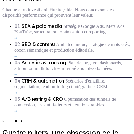
Chaque euro investi doit être traçable. Nous concevons des
dispositifs performance qui prouvent leur valeur.
01
SEA & paid media
Stratégie Google Ads, Meta Ads,
YouTube, structuration, optimisation et reporting.
→
02
SEO & contenu
Audit technique, stratégie de mots-clés,
cocon sémantique et production éditoriale.
→
03
Analytics & tracking
Plan de taggage, dashboards,
attribution multi-touch et interprétation des données.
→
04
CRM & automation
Scénarios d'emailing,
segmentation, lead nurturing et intégrations CRM.
→
05
A/B testing & CRO
Optimisation des tunnels de
conversion, tests utilisateurs et itérations rapides.
→
↳ MÉTHODE
Quatre piliers, une obsession de la