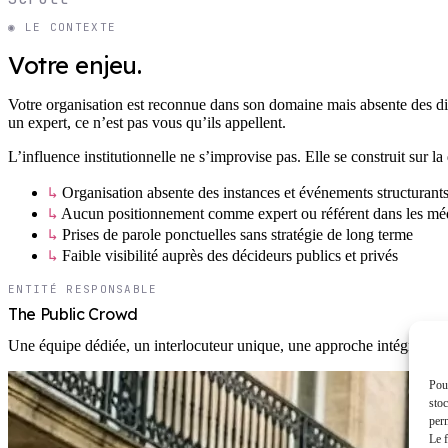
◉ LE CONTEXTE
Votre enjeu.
Votre organisation est reconnue dans son domaine mais absente des di
un expert, ce n’est pas vous qu’ils appellent.
L’influence institutionnelle ne s’improvise pas. Elle se construit sur l
↳
Organisation absente des instances et événements structurants
↳
Aucun positionnement comme expert ou référent dans les mé
↳
Prises de parole ponctuelles sans stratégie de long terme
↳
Faible visibilité auprès des décideurs publics et privés
ENTITÉ RESPONSABLE
The Public Crowd
Une équipe dédiée, un interlocuteur unique, une approche intégrée à v
Pour
stoc
perm
Le f