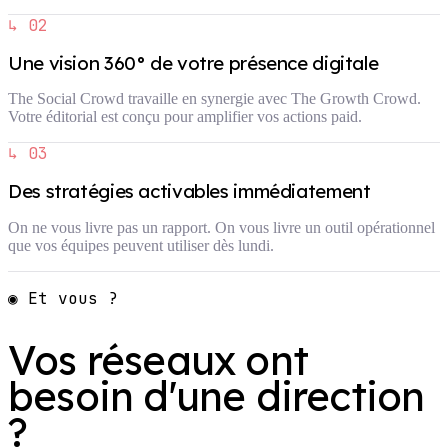
↳ 02
Une vision 360° de votre présence digitale
The Social Crowd travaille en synergie avec The Growth Crowd.
Votre éditorial est conçu pour amplifier vos actions paid.
↳ 03
Des stratégies activables immédiatement
On ne vous livre pas un rapport. On vous livre un outil opérationnel
que vos équipes peuvent utiliser dès lundi.
◉ Et vous ?
Vos réseaux ont
besoin d'une direction
?