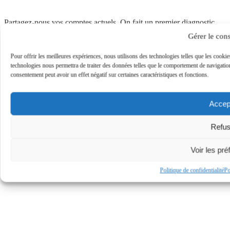
Partagez-nous vos comptes actuels. On fait un premier diagnostic
gratuit et on vous dit ce qu'on changerait en priorité.
Gérer le con
Parlons-en →
contact@thecrowd.fr
Pour offrir les meilleures expériences, nous utilisons des technologies telles que les cookie
technologies nous permettra de traiter des données telles que le comportement de navigation 
consentement peut avoir un effet négatif sur certaines caractéristiques et fonctions.
Accep
Refus
© 2026 The Crowd — Tous droits réservés
Voir les pr
Mentions légales
Politique de confidentialité
Po