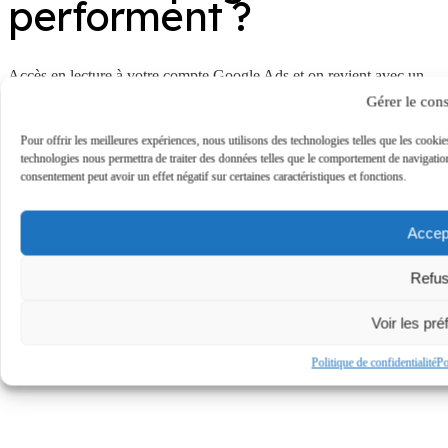
performent ?
Accès en lecture à votre compte Google Ads et on revient avec un
diagnostic complet, offert, sans engagement.
Gérer le con
Auditez mon compte →
contact@thecrowd.fr
Pour offrir les meilleures expériences, nous utilisons des technologies telles que les cookie
technologies nous permettra de traiter des données telles que le comportement de navigation 
consentement peut avoir un effet négatif sur certaines caractéristiques et fonctions.
Accep
Refus
© 2026 The Crowd — Tous droits réservés
Voir les pr
Mentions légales
Politique de confidentialité
Po